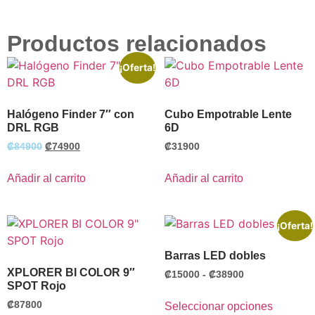
Alternative:
Productos relacionados
¡Oferta!
Halógeno Finder 7″ con
Cubo Empotrable Lente
DRL RGB
6D
₡
84900
₡
74900
₡
31900
Añadir al carrito
Añadir al carrito
¡Oferta!
Barras LED dobles
XPLORER BI COLOR 9″
₡
15000
-
₡
38900
SPOT Rojo
₡
87800
Seleccionar opciones