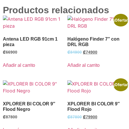
Productos relacionados
¡Oferta!
Antena LED RGB 91cm 1
Halógeno Finder 7″ con
pieza
DRL RGB
₡
66900
₡
84900
₡
74900
Añadir al carrito
Añadir al carrito
¡Oferta!
XPLORER BI COLOR 9″
XPLORER BI COLOR 9″
Flood Negro
Flood Rojo
₡
87800
₡
87800
₡
79900