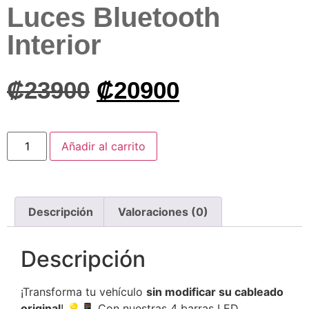
Luces Bluetooth
Interior
₡
23900
₡
20900
Alternative:
Añadir al carrito
Descripción
Valoraciones (0)
Descripción
¡Transforma tu vehículo
sin modificar su cableado
original
! 💡📱 Con nuestras 4 barras LED